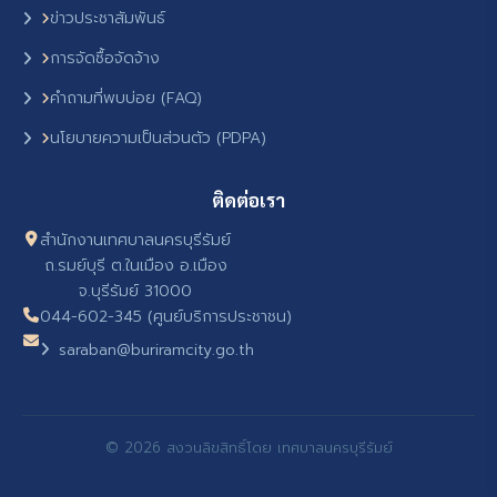
ข่าวประชาสัมพันธ์
การจัดซื้อจัดจ้าง
คำถามที่พบบ่อย (FAQ)
นโยบายความเป็นส่วนตัว (PDPA)
ติดต่อเรา
สำนักงานเทศบาลนครบุรีรัมย์
ถ.รมย์บุรี ต.ในเมือง อ.เมือง
จ.บุรีรัมย์ 31000
044-602-345 (ศูนย์บริการประชาชน)
saraban@buriramcity.go.th
© 2026 สงวนลิขสิทธิ์โดย เทศบาลนครบุรีรัมย์