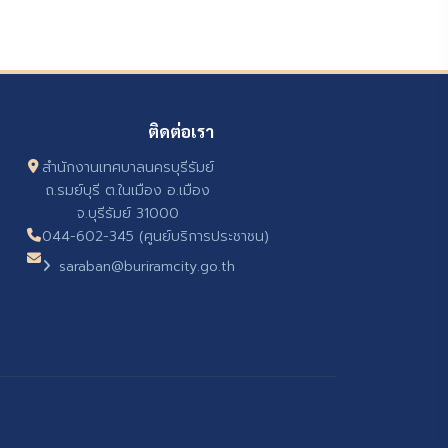
ติดต่อเรา
สำนักงานเทศบาลนครบุรีรัมย์
ถ.รมย์บุรี ต.ในเมือง อ.เมือง
จ.บุรีรัมย์ 31000
044-602-345 (ศูนย์บริการประชาชน)
saraban@buriramcity.go.th